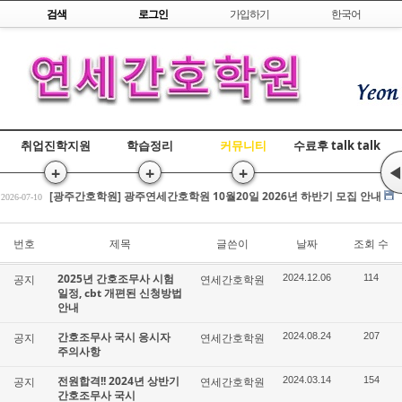
Skip to content
검색
로그인
가입하기
한국어
취업진학지원
학습정리
커뮤니티
수료후 talk talk
+
+
+
◀
[광주간호학원] 간호조무사 국비교육 수강평 조회
2026-07-17
[광주간호학원] 광주연세간호학원 10월20일 2026년 하반기 모집 안내
2026-07-10
전원합격!! 2026년 상반기 간호조무사 국시
2026-03-25
[광주간호학원] 간호조무사 국비교육 수강평 조회
번호
제목
글쓴이
날짜
조회 수
2026-07-17
[광주간호학원] 광주연세간호학원 10월20일 2026년 하반기 모집 안내
2026-07-10
2025년 간호조무사 시험
공지
연세간호학원
2024.12.06
114
전원합격!! 2026년 상반기 간호조무사 국시
2026-03-25
일정, cbt 개편된 신청방법
안내
간호조무사 국시 응시자
공지
연세간호학원
2024.08.24
207
주의사항
전원합격!! 2024년 상반기
공지
연세간호학원
2024.03.14
154
간호조무사 국시