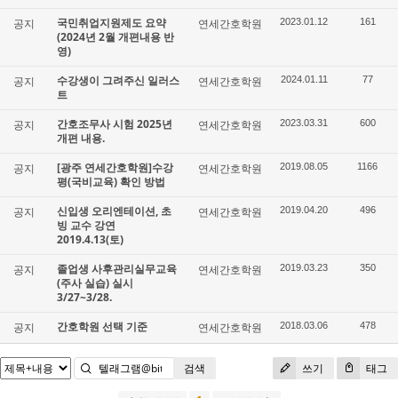
국민취업지원제도 요약
공지
연세간호학원
2023.01.12
161
(2024년 2월 개편내용 반
영)
수강생이 그려주신 일러스
공지
연세간호학원
2024.01.11
77
트
간호조무사 시험 2025년
공지
연세간호학원
2023.03.31
600
개편 내용.
[광주 연세간호학원]수강
공지
연세간호학원
2019.08.05
1166
평(국비교육) 확인 방법
신입생 오리엔테이션, 초
공지
연세간호학원
2019.04.20
496
빙 교수 강연
2019.4.13(토)
졸업생 사후관리실무교육
공지
연세간호학원
2019.03.23
350
(주사 실습) 실시
3/27~3/28.
간호학원 선택 기준
공지
연세간호학원
2018.03.06
478
검색
쓰기
태그