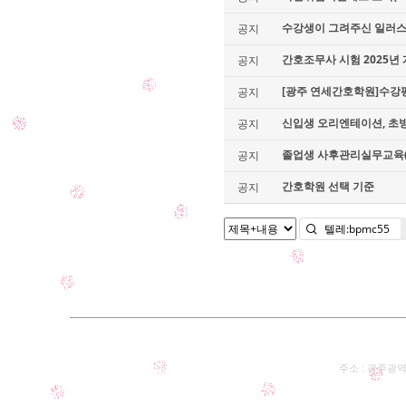
수강생이 그려주신 일러
공지
간호조무사 시험 2025년 
공지
[광주 연세간호학원]수강평
공지
신입생 오리엔테이션, 초빙 교
공지
졸업생 사후관리실무교육(주사
공지
간호학원 선택 기준
공지
주소 : 광주광역시 