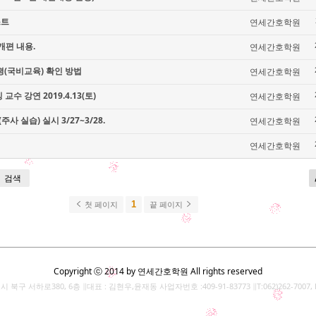
스트
연세간호학원
개편 내용.
연세간호학원
(국비교육) 확인 방법
연세간호학원
수 강연 2019.4.13(토)
연세간호학원
 실습) 실시 3/27~3/28.
연세간호학원
연세간호학원
검색
1
첫 페이지
끝 페이지
Copyright ⓒ 2014 by 연세간호학원 All rights reserved
북구 서하로380, 6층 ∥대표 : 김현우,윤재동 사업자번호 :409-91-83773 ∥T:062)262-7007, F: