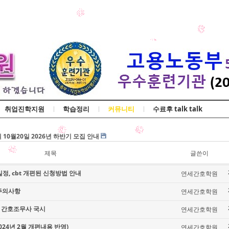
Skip to content
취업진학지원
학습정리
커뮤니티
수료후 talk talk
교육 수강평 조회
0월20일 2026년 하반기 모집 안내
조무사 국시
제목
글쓴이
교육 수강평 조회
정, cbt 개편된 신청방법 안내
연세간호학원
0월20일 2026년 하반기 모집 안내
조무사 국시
주의사항
연세간호학원
기 간호조무사 국시
연세간호학원
24년 2월 개편내용 반영)
연세간호학원