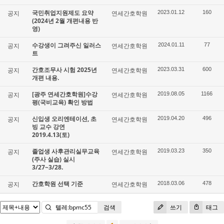
국민취업지원제도 요약
공지
연세간호학원
2023.01.12
160
(2024년 2월 개편내용 반
영)
수강생이 그려주신 일러스
공지
연세간호학원
2024.01.11
77
트
간호조무사 시험 2025년
공지
연세간호학원
2023.03.31
600
개편 내용.
[광주 연세간호학원]수강
공지
연세간호학원
2019.08.05
1166
평(국비교육) 확인 방법
신입생 오리엔테이션, 초
공지
연세간호학원
2019.04.20
496
빙 교수 강연
2019.4.13(토)
졸업생 사후관리실무교육
공지
연세간호학원
2019.03.23
350
(주사 실습) 실시
3/27~3/28.
간호학원 선택 기준
공지
연세간호학원
2018.03.06
478
검색
쓰기
태그