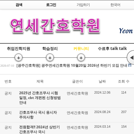
Skip to content
검색
로그인
가입하기
한국어
취업진학지원
학습정리
커뮤니티
수료후 talk talk
+
+
+
◀
[광주간호학원] 간호조무사 국비교육 수강평 조회
2026-07-17
[광주간호학원] 광주연세간호학원 10월20일 2026년 하반기 모집 안내
2026-07-10
전원합격!! 2026년 상반기 간호조무사 국시
2026-03-25
[광주간호학원] 간호조무사 국비교육 수강평 조회
번호
제목
글쓴이
날짜
조회 수
2026-07-17
[광주간호학원] 광주연세간호학원 10월20일 2026년 하반기 모집 안내
2026-07-10
2025년 간호조무사 시험
공지
연세간호학원
2024.12.06
114
전원합격!! 2026년 상반기 간호조무사 국시
2026-03-25
일정, cbt 개편된 신청방법
안내
간호조무사 국시 응시자
공지
연세간호학원
2024.08.24
207
주의사항
전원합격!! 2024년 상반기
공지
연세간호학원
2024.03.14
154
간호조무사 국시