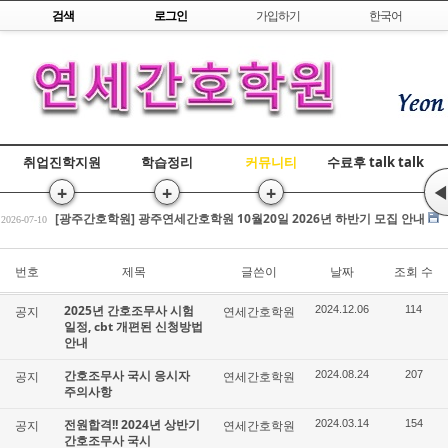
Skip to content
검색
로그인
가입하기
한국어
취업진학지원
학습정리
커뮤니티
수료후 talk talk
+
+
+
◀
[광주간호학원] 간호조무사 국비교육 수강평 조회
2026-07-17
[광주간호학원] 광주연세간호학원 10월20일 2026년 하반기 모집 안내
2026-07-10
전원합격!! 2026년 상반기 간호조무사 국시
2026-03-25
[광주간호학원] 간호조무사 국비교육 수강평 조회
번호
제목
글쓴이
날짜
조회 수
2026-07-17
[광주간호학원] 광주연세간호학원 10월20일 2026년 하반기 모집 안내
2026-07-10
2025년 간호조무사 시험
공지
연세간호학원
2024.12.06
114
전원합격!! 2026년 상반기 간호조무사 국시
2026-03-25
일정, cbt 개편된 신청방법
안내
간호조무사 국시 응시자
공지
연세간호학원
2024.08.24
207
주의사항
전원합격!! 2024년 상반기
공지
연세간호학원
2024.03.14
154
간호조무사 국시