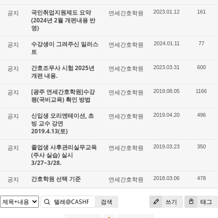
국민취업지원제도 요약
공지
연세간호학원
2023.01.12
161
(2024년 2월 개편내용 반
영)
수강생이 그려주신 일러스
공지
연세간호학원
2024.01.11
77
트
간호조무사 시험 2025년
공지
연세간호학원
2023.03.31
600
개편 내용.
[광주 연세간호학원]수강
공지
연세간호학원
2019.08.05
1166
평(국비교육) 확인 방법
신입생 오리엔테이션, 초
공지
연세간호학원
2019.04.20
496
빙 교수 강연
2019.4.13(토)
졸업생 사후관리실무교육
공지
연세간호학원
2019.03.23
350
(주사 실습) 실시
3/27~3/28.
간호학원 선택 기준
공지
연세간호학원
2018.03.06
478
검색
쓰기
태그