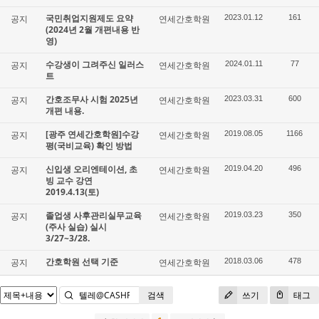
국민취업지원제도 요약
공지
연세간호학원
2023.01.12
161
(2024년 2월 개편내용 반
영)
수강생이 그려주신 일러스
공지
연세간호학원
2024.01.11
77
트
간호조무사 시험 2025년
공지
연세간호학원
2023.03.31
600
개편 내용.
[광주 연세간호학원]수강
공지
연세간호학원
2019.08.05
1166
평(국비교육) 확인 방법
신입생 오리엔테이션, 초
공지
연세간호학원
2019.04.20
496
빙 교수 강연
2019.4.13(토)
졸업생 사후관리실무교육
공지
연세간호학원
2019.03.23
350
(주사 실습) 실시
3/27~3/28.
간호학원 선택 기준
공지
연세간호학원
2018.03.06
478
검색
쓰기
태그