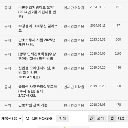
국민취업지원제도 요약
공지
연세간호학원
2023.01.12
161
(2024년 2월 개편내용 반
영)
수강생이 그려주신 일러스
공지
연세간호학원
2024.01.11
77
트
간호조무사 시험 2025년
공지
연세간호학원
2023.03.31
600
개편 내용.
[광주 연세간호학원]수강
공지
연세간호학원
2019.08.05
1166
평(국비교육) 확인 방법
신입생 오리엔테이션, 초
공지
연세간호학원
2019.04.20
496
빙 교수 강연
2019.4.13(토)
졸업생 사후관리실무교육
공지
연세간호학원
2019.03.23
350
(주사 실습) 실시
3/27~3/28.
간호학원 선택 기준
공지
연세간호학원
2018.03.06
478
검색
쓰기
태그