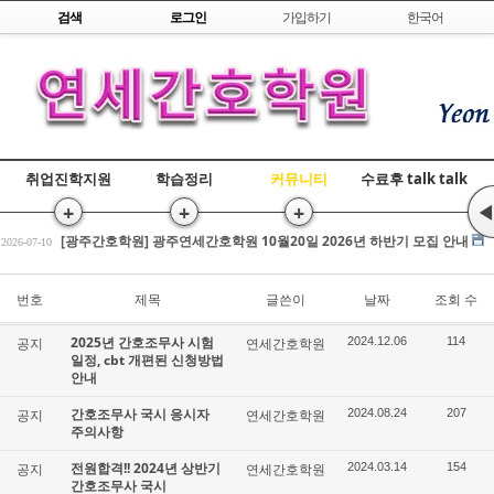
Skip to content
검색
로그인
가입하기
한국어
취업진학지원
학습정리
커뮤니티
수료후 talk talk
+
+
+
◀
[광주간호학원] 간호조무사 국비교육 수강평 조회
2026-07-17
[광주간호학원] 광주연세간호학원 10월20일 2026년 하반기 모집 안내
2026-07-10
전원합격!! 2026년 상반기 간호조무사 국시
2026-03-25
[광주간호학원] 간호조무사 국비교육 수강평 조회
번호
제목
글쓴이
날짜
조회 수
2026-07-17
[광주간호학원] 광주연세간호학원 10월20일 2026년 하반기 모집 안내
2026-07-10
2025년 간호조무사 시험
공지
연세간호학원
2024.12.06
114
전원합격!! 2026년 상반기 간호조무사 국시
2026-03-25
일정, cbt 개편된 신청방법
안내
간호조무사 국시 응시자
공지
연세간호학원
2024.08.24
207
주의사항
전원합격!! 2024년 상반기
공지
연세간호학원
2024.03.14
154
간호조무사 국시