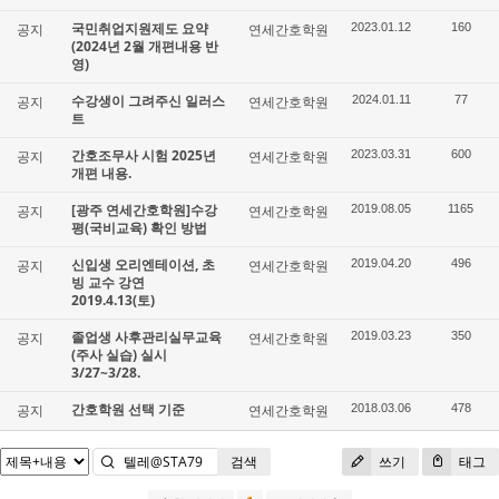
국민취업지원제도 요약
공지
연세간호학원
2023.01.12
160
(2024년 2월 개편내용 반
영)
수강생이 그려주신 일러스
공지
연세간호학원
2024.01.11
77
트
간호조무사 시험 2025년
공지
연세간호학원
2023.03.31
600
개편 내용.
[광주 연세간호학원]수강
공지
연세간호학원
2019.08.05
1165
평(국비교육) 확인 방법
신입생 오리엔테이션, 초
공지
연세간호학원
2019.04.20
496
빙 교수 강연
2019.4.13(토)
졸업생 사후관리실무교육
공지
연세간호학원
2019.03.23
350
(주사 실습) 실시
3/27~3/28.
간호학원 선택 기준
공지
연세간호학원
2018.03.06
478
검색
쓰기
태그