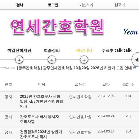
Skip to content
검색
로그인
가입하기
한국어
취업진학지원
학습정리
커뮤니티
수료후 talk talk
+
+
+
◀
[광주간호학원] 간호조무사 국비교육 수강평 조회
2026-07-17
[광주간호학원] 광주연세간호학원 10월20일 2026년 하반기 모집 안내
2026-07-10
전원합격!! 2026년 상반기 간호조무사 국시
2026-03-25
[광주간호학원] 간호조무사 국비교육 수강평 조회
번호
제목
글쓴이
날짜
조회 수
2026-07-17
[광주간호학원] 광주연세간호학원 10월20일 2026년 하반기 모집 안내
2026-07-10
2025년 간호조무사 시험
공지
연세간호학원
2024.12.06
114
전원합격!! 2026년 상반기 간호조무사 국시
2026-03-25
일정, cbt 개편된 신청방법
안내
간호조무사 국시 응시자
공지
연세간호학원
2024.08.24
207
주의사항
전원합격!! 2024년 상반기
공지
연세간호학원
2024.03.14
154
간호조무사 국시