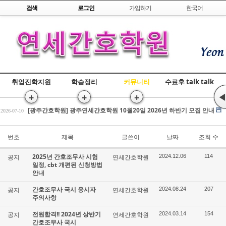
Skip to content
검색
로그인
가입하기
한국어
취업진학지원
학습정리
커뮤니티
수료후 talk talk
+
+
+
◀
[광주간호학원] 간호조무사 국비교육 수강평 조회
2026-07-17
[광주간호학원] 광주연세간호학원 10월20일 2026년 하반기 모집 안내
2026-07-10
전원합격!! 2026년 상반기 간호조무사 국시
2026-03-25
[광주간호학원] 간호조무사 국비교육 수강평 조회
번호
제목
글쓴이
날짜
조회 수
2026-07-17
[광주간호학원] 광주연세간호학원 10월20일 2026년 하반기 모집 안내
2026-07-10
2025년 간호조무사 시험
공지
연세간호학원
2024.12.06
114
전원합격!! 2026년 상반기 간호조무사 국시
2026-03-25
일정, cbt 개편된 신청방법
안내
간호조무사 국시 응시자
공지
연세간호학원
2024.08.24
207
주의사항
전원합격!! 2024년 상반기
공지
연세간호학원
2024.03.14
154
간호조무사 국시