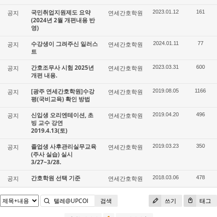
국민취업지원제도 요약
공지
연세간호학원
2023.01.12
161
(2024년 2월 개편내용 반
영)
수강생이 그려주신 일러스
공지
연세간호학원
2024.01.11
77
트
간호조무사 시험 2025년
공지
연세간호학원
2023.03.31
600
개편 내용.
[광주 연세간호학원]수강
공지
연세간호학원
2019.08.05
1166
평(국비교육) 확인 방법
신입생 오리엔테이션, 초
공지
연세간호학원
2019.04.20
496
빙 교수 강연
2019.4.13(토)
졸업생 사후관리실무교육
공지
연세간호학원
2019.03.23
350
(주사 실습) 실시
3/27~3/28.
간호학원 선택 기준
공지
연세간호학원
2018.03.06
478
검색
쓰기
태그