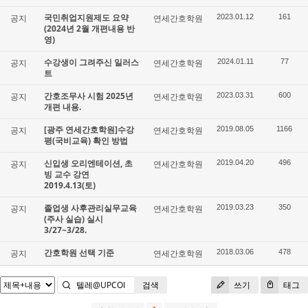
국민취업지원제도 요약
공지
연세간호학원
2023.01.12
161
(2024년 2월 개편내용 반
영)
수강생이 그려주신 일러스
공지
연세간호학원
2024.01.11
77
트
간호조무사 시험 2025년
공지
연세간호학원
2023.03.31
600
개편 내용.
[광주 연세간호학원]수강
공지
연세간호학원
2019.08.05
1166
평(국비교육) 확인 방법
신입생 오리엔테이션, 초
공지
연세간호학원
2019.04.20
496
빙 교수 강연
2019.4.13(토)
졸업생 사후관리실무교육
공지
연세간호학원
2019.03.23
350
(주사 실습) 실시
3/27~3/28.
간호학원 선택 기준
공지
연세간호학원
2018.03.06
478
검색
쓰기
태그