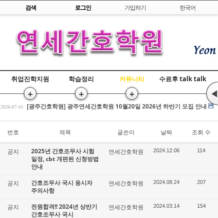
Skip to content
검색
로그인
가입하기
한국어
취업진학지원
학습정리
커뮤니티
수료후 talk talk
+
+
+
◀
[광주간호학원] 간호조무사 국비교육 수강평 조회
2026-07-17
[광주간호학원] 광주연세간호학원 10월20일 2026년 하반기 모집 안내
2026-07-10
전원합격!! 2026년 상반기 간호조무사 국시
2026-03-25
[광주간호학원] 간호조무사 국비교육 수강평 조회
번호
제목
글쓴이
날짜
조회 수
2026-07-17
[광주간호학원] 광주연세간호학원 10월20일 2026년 하반기 모집 안내
2026-07-10
2025년 간호조무사 시험
공지
연세간호학원
2024.12.06
114
전원합격!! 2026년 상반기 간호조무사 국시
2026-03-25
일정, cbt 개편된 신청방법
안내
간호조무사 국시 응시자
공지
연세간호학원
2024.08.24
207
주의사항
전원합격!! 2024년 상반기
공지
연세간호학원
2024.03.14
154
간호조무사 국시