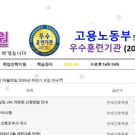
Skip to content
취업진학지원
학습정리
커뮤니티
수료후 talk talk
교육 수강평 조회
0월20일 2026년 하반기 모집 안내
조무사 국시
제목
글쓴이
교육 수강평 조회
정, cbt 개편된 신청방법 안내
연세간호학원
0월20일 2026년 하반기 모집 안내
조무사 국시
주의사항
연세간호학원
기 간호조무사 국시
연세간호학원
24년 2월 개편내용 반영)
연세간호학원