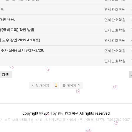
스트
연세간호학원
개편 내용.
연세간호학원
(국비교육) 확인 방법
연세간호학원
수 강연 2019.4.13(토)
연세간호학원
 실습) 실시 3/27~3/28.
연세간호학원
연세간호학원
검색
1
첫 페이지
끝 페이지
Copyright ⓒ 2014 by 연세간호학원 All rights reserved
북구 서하로380, 6층 ∥대표 : 김현우,윤재동 사업자번호 :409-91-83773 ∥T:062)262-7007, F: