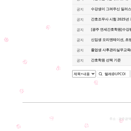
수강생이 그려주신 일러
공지
간호조무사 시험 2025년 
공지
[광주 연세간호학원]수강평
공지
신입생 오리엔테이션, 초빙 교
공지
졸업생 사후관리실무교육(주사
공지
간호학원 선택 기준
공지
주소 : 광주광역시 