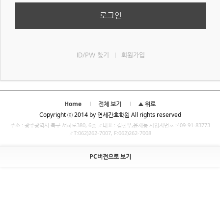
로그인
ID/PW 찾기
회원가입
|
Home
전체 보기
▲ 위로
Copyright ⓒ 2014 by 연세간호학원 All rights reserved
주소 : 광주광역시 북구 서하로380, 6층 ∥대표 : 김현우,윤재동 사업자번호 :409-91-83773
∥T:062)262-7007, F:062)262-7008
PC버전으로 보기