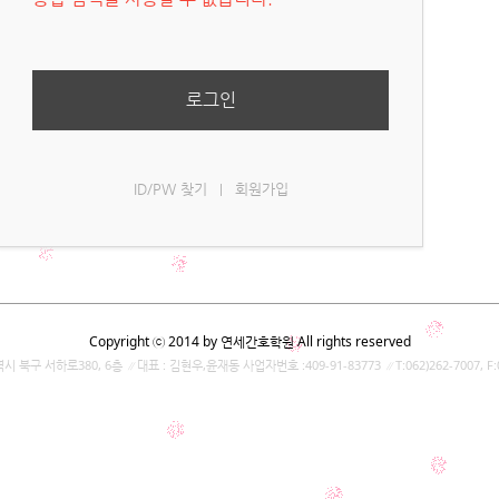
로그인
ID/PW 찾기
회원가입
|
Copyright ⓒ 2014 by 연세간호학원 All rights reserved
 북구 서하로380, 6층 ∥대표 : 김현우,윤재동 사업자번호 :409-91-83773 ∥T:062)262-7007, F:0