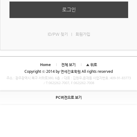
로그인
ID/PW 찾기
회원가입
|
Home
전체 보기
▲ 위로
Copyright ⓒ 2014 by 연세간호학원 All rights reserved
주소 : 광주광역시 북구 서하로380, 6층 ∥대표 : 김현우,윤재동 사업자번호 :409-91-83773
∥T:062)262-7007, F:062)262-7008
PC버전으로 보기