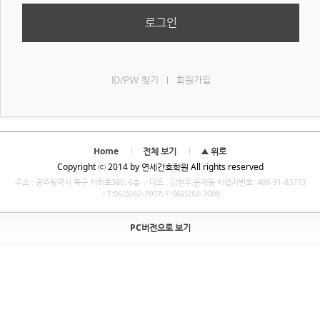
로그인
ID/PW 찾기
회원가입
|
Home
전체 보기
▲ 위로
Copyright ⓒ 2014 by 연세간호학원 All rights reserved
주소 : 광주광역시 북구 서하로380, 6층 ∥대표 : 김현우,윤재동 사업자번호 :409-91-83773
∥T:062)262-7007, F:062)262-7008
PC버전으로 보기